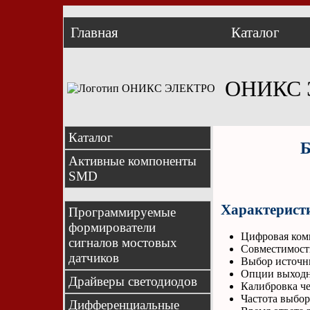
Главная
Каталог
ОНИКС 
Каталог
Б
Активные компоненты
SMD
Характерист
Программируемые
формирователи
Цифровая комп
сигналов мостовых
Совместимость
датчиков
Выбор источни
Опции выходно
Драйверы светодиодов
Калибровка че
Частота выбор
Дифференциальные