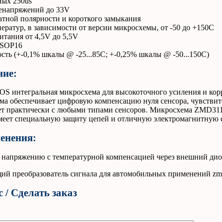
max 250us
ренапряжений до 33V
атной полярности и короткого замыкания
ератур, в зависимости от версии микросхемы, от -50 до +150С
тания от 4,5V до 5,5V
SSOP16
сть (+-0,1% шкалы @ -25...85C; +-0,25% шкалы @ -50...150C)
ние:
S интегральная микросхема для высокоточного усиления и кор
ма обеспечивает цифровую компенсацию нуля сенсора, чувствит
ет практически с любыми типами сенсоров. Микросхема ZMD31
еет специальную защиту цепей и отличную электромагнитную 
енения:
 напряжению с температурной компенсацией через внешний ди
 / Сделать заказ