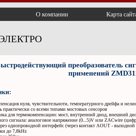
О компании
Карта сайт
ЭЛЕКТРО
ыстродействующий преобразователь сиг
применений ZMD31
ики:
енсация нуля, чувствительноти, температурного дрейфа и нели
 практически со всеми типами мостовых сенсоров
ка для термокомпенсации: мост, внутренний диод, внешний ди
го сигнала: аналоговое напряжение (0...5)V или ZACwire (ци
рез однопроводной интерфейс (через контакт AOUT - выходной 
ки до 7,8kHz