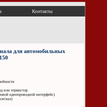
а
Контакты
нала для автомобильных
150
нейности
од или термистор
фровой однопроводной интерфейс)
сигнал)