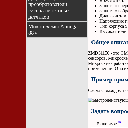
Время ответа 
преобразователи
Защита от пе
сигнала мостовых
Защита от обр
Диапазон темп
датчиков
Напряжение пи
Микросхемы Atmega
Тип корпуса 
Высокая точно
88V
Общее описа
ZMD31150 - это CMO
сенсоров. Микросхе
Микросхема работа
применений. Она им
Пример прим
Схема с выходом по
Задать вопрос
*
Ваше имя: